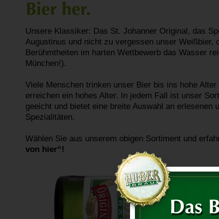
Unsere Klassiker: Das St. Johanner Original, das Spe
Augustinus und nicht zu vergessen unser Weißbier, 
Berühmtheiten im harten Wettbewerb das Wasser rei
München!).
Viele Menschen trinken unser Bier bis ins hohe Alter
erreichen ein hohes Alter. In jedem Fall ist unser S
geeicht und bietet eine breite Auswahl an erlesenen
Spezialitäten.
Wählen Sie aus unserem obigen Sortiment und erfah
von hier“!