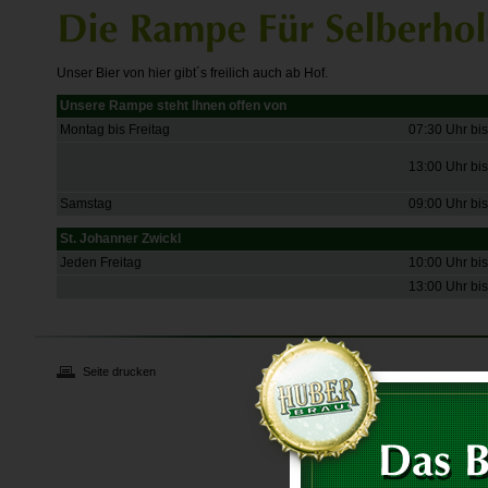
Unser Bier von hier gibt´s freilich auch ab Hof.
Unsere Rampe steht Ihnen offen von
Montag bis Freitag
07:30 Uhr bi
13:00 Uhr bi
Samstag
09:00 Uhr bi
St. Johanner Zwickl
Jeden Freitag
10:00 Uhr bi
13:00 Uhr bi
Seite drucken