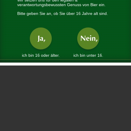
Wir setzen uns für den legalen &
verantwortungsbewussten Genuss von Bier ein.
Bitte geben Sie an, ob Sie über 16 Jahre alt sind.
 einen Rundumausblick über St. Johann in Tirol aufs Kitzbüheler Horn, den
ein. Insofern versetzt einen der Biergenuss hier oben in wahre
t er ein völker- und völkchenverbindendes Highlight, das dem Leben eine
 wer hier noch niemals ein Gulasch mit Semmelknödel gegessen hat, dem
ng Touren noch bevor.
ich bin 16 oder älter.
ich bin unter 16.