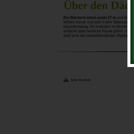
Der Bierturm misst exakt 27 m
und bietet
Wilden Kaiser und weit in den Talkessel hin
Hochstimmung. Als Institution im Bezirk is
einfache aber herrliche Pause gönnt. Und
steht eine der schmackhaftesten Sightseei
Seite drucken