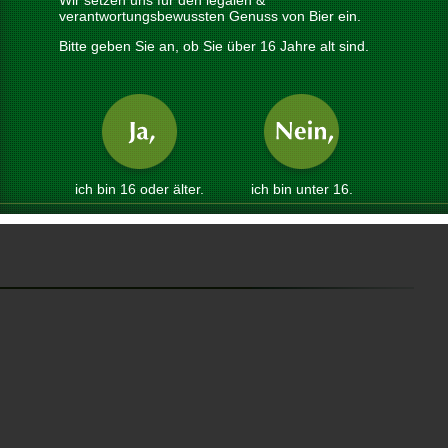
Wir setzen uns für den legalen &
verantwortungsbewussten Genuss von Bier ein.
Bitte geben Sie an, ob Sie über 16 Jahre alt sind.
etzt auch seine eigene Facebook Seite, auf der aktuelle Info's zu
Fotos rund um das Bier von hier zu finden sind. Einfach mal reinschauen
ook.com/huberbraeu
ich bin 16 oder älter.
ich bin unter 16.