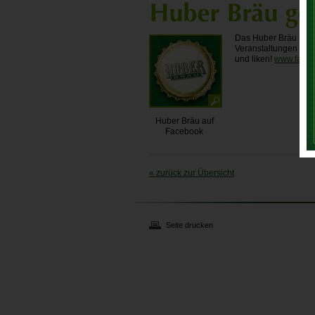
Das Huber Bräu hat j
Veranstaltungen und 
und liken!
www.faceb
Huber Bräu auf
Facebook
« zurück zur Übersicht
Seite drucken