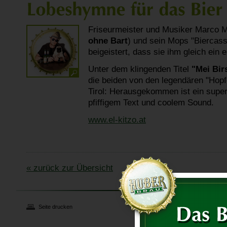
Friseurmeister und Musiker Marco M
ohne Bart
) und sein Mops "Biercass
beigeistert, dass sie ihm gleich ein
Unter dem klingenden Titel
"Mei Bir
die beiden von den legendären "Hopf
Tirol: Herausgekommen ist ein supe
pfiffigem Text und coolem Sound.
www.el-kitzo.at
« zurück zur Übersicht
Seite drucken