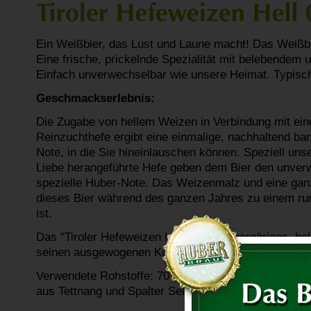
Ein Weißbier, das Lust und Laune macht! Das Weißbie
Eine frische, prickelnde Spezialität mit belebendem
Einfach unverwechselbar wie unsere Heimat. Typisch 
Geschmackserlebnis:
Die Zugabe von hellem Weizen in Verbindung mit eine
Reinzuchthefe ergibt eine einmalige, nachhaltend b
Note, in die Sie hineinlauschen können. Speziell unse
Liebe herangeführte Hefe geben dem Bier den unver
spezielle Huber-Note. Das Weizenmalz und eine ga
dieses Bier während des ganzen Jahres zu einem ru
ist.
Das "Tiroler Hefeweizen Hell" ist ein obergäriges, he
seinen ausgewogenen Kohlensäuregehalt optimale Erf
Verwendete Rohstoffe: 70 % Weizenmalz hell, 30 % 
aus Tettnang und Spalter Select, Brauwasser.