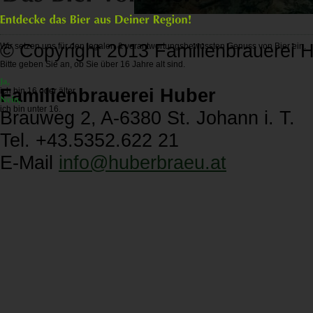
© Copyright 2013 Familienbrauerei 
Wir setzen uns für den legalen & verantwortungsbewussten Genuss von Bier ein.
Bitte geben Sie an, ob Sie über 16 Jahre alt sind.
Familienbrauerei Huber
ich bin 16 oder älter.
ich bin unter 16.
Brauweg 2, A-6380 St. Johann i. T.
Tel. +43.5352.622 21
E-Mail
info@
huberbraeu.at